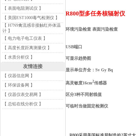
【 表面电阻测试仪 】
R
800
型多任务核辐射仪
【 美国EST1000毒气检测仪 】
【 H7N9禽流感非接触红外体温
环境污染检查
表面污染检查
计 】
【 电力电子电工仪表 】
USB
端口
【 高度长度距离测量仪 】
【 水质分析仪 】
可显示趋势图
友情连接
显示单位齐全：Sv Gy Bq
【 仪器信息网 】
2
高灵敏度16cm
传感器
【 环保设备网 】
区分3种不同射线值
【 仪器仪表交易网 】
【 总铅在线分析仪 】
可临时当做固定检测仪
R800采用美国标准局制造的2英寸