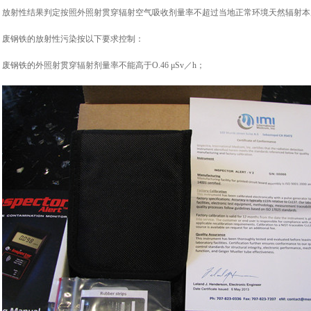
放射性结果判定按照外照射贯穿辐射空气吸收剂量率不超过当地正常环境天然辐射本底值+0
废钢铁的放射性污染按以下要求控制：
废钢铁的外照射贯穿辐射剂量率不能高于O.46 μSv／h；