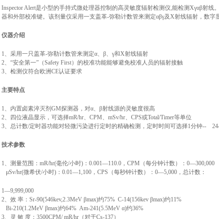
Inspector Alert是小型的手持式微处理器控制的高灵敏度辐射检测仪,能检测Χγ
器和外部校准键。该剂量仪采用一支盖革-弥勒计数管来测定αβγ及Χ射线辐射，数
仪器介绍
1、采用一只盖革-弥勒计数管来测定α、β、γ和X射线辐射
2、“安全第一”（Safety First）的校准功能能够避免校准人员的辐射接触
3、检测仪符合欧洲CE认证要求
主要特点
1、内置卤素淬灭剂GM探测器，对α、β射线源的灵敏度很高
2、四位液晶显示，可选择mR/hr、CPM、mSv/hr、CPS或Total/Timer等单位
3、总计数/定时器功能对轻微污染进行定时的精确检测，定时时间可选择1分钟-- 2
技术参数
1、测量范围：mR/hr(毫伦/小时)：0.001—110.0，CPM（每分钟计数）：0—300,000
μSv/hr(微希伏/小时)：0.01—1,100，CPS（每秒钟计数）：0—5,000，总计数：
1—9,999,000
2、效 率：Sr-90(546kev,2.3MeV βmax)约75% C-14(156kev βmax)约11%
Bi-210(1.2MeV βmax)约64% Am-241(5.5MeV α)约36%
3、灵 敏 度：3500CPM/ mR/hr（对于Cs-137）