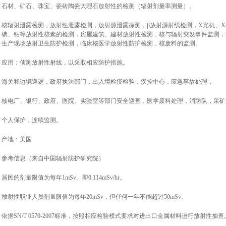
石材、矿石、珠宝、瓷砖陶瓷大理石放射性的检测（辐射剂量率测量）。
核辐射泄露检测，放射性泄露检测，放射源泄露探测，β放射源射线检测，X光机、
碘、钴等放射性核素的检测，房屋建筑、建材放射性检测，核与辐射突发事件监测，
生产现场放射卫生防护检测，临床核医学放射性防护检测，核废料的监测。
应用：侦测放射性射线，以采取相应防护措施。
海关和边境巡逻，政府执法部门，出入境检疫检验，疾控中心，应急事故处理，
核电厂、银行、政府、医院、实验室等部门安全巡查，医学废料处理，消防队，采矿
个人保护，连续监测。
产地：美国
参考信息（来自中国辐射防护研究院）
居民的剂量限值为每年1mSv。即0.114mSv/hr。
放射性职业人员剂量限值为每年20mSv，但任何一年不能超过50mSv。
依据SN/T 0570-2007标准，按照相应检验模式要求对进出口金属材料进行放射性抽查