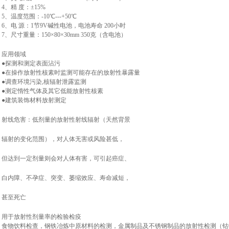
4、精 度：±15%
5、温度范围：-10℃---+50℃
6、电 源：1节9V碱性电池，电池寿命 200小时
7、尺寸重量：150×80×30mm 350克（含电池）
应用领域
●
探测和测定表面沾污
●
在操作放射性核素时监测可能存在的放射性暴露量
●
调查环境污染,核辐射泄露监测
●
测定惰性气体及其它低能放射性核素
●
建筑装饰材料放射测定
射线危害：低剂量的放射性射线辐射（天然背景
辐射的变化范围），对人体无害或风险甚低，
但达到一定剂量则会对人体有害，可引起癌症、
白内障、不孕症、突变、萎缩效应、寿命减短，
甚至死亡
用于放射性剂量率的检验检疫
食物饮料检查，钢铁冶炼中原材料的检测，金属制品及不锈钢制品的放射性检测（钴6