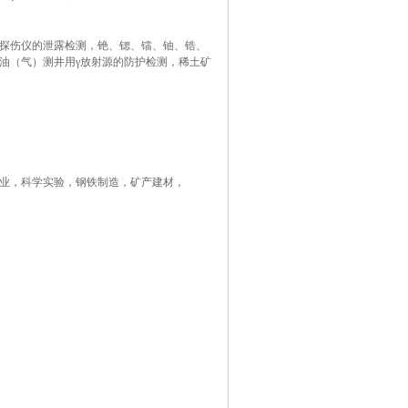
X探伤仪的泄露检测，铯、锶、镭、铀、锆、
油（气）测井用γ放射源的防护检测，稀土矿
业，科学实验，钢铁制造，矿产建材，
。