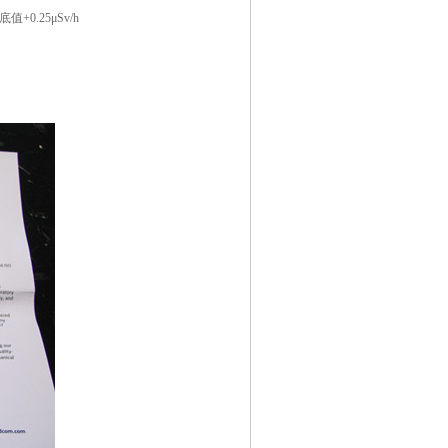
.25μSv/h