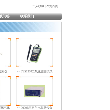
加入收藏
|
设为首页
线问答
联系我们
烟检测仪
<< TES1370二氧化碳测试仪
6A可燃气体
<< 9000B三组份汽车尾气分