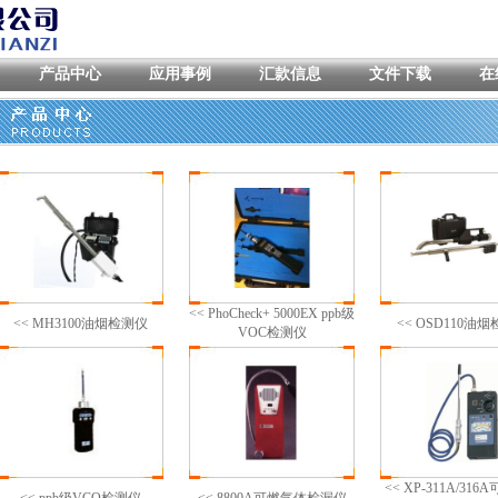
产品中心
应用事例
汇款信息
文件下载
在
<< PhoCheck+ 5000EX ppb级
<< MH3100油烟检测仪
<< OSD110油
VOC检测仪
<< XP-311A/31