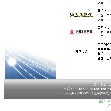
公司地址：上
电话：021-54370922 13901693546
Copyright © 2008-2009 上海秀中
沪公网
沪I