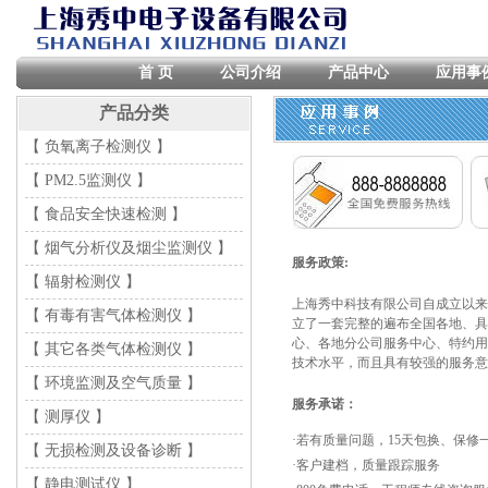
首 页
公司介绍
产品中心
应用事
产品分类
【 负氧离子检测仪 】
【 PM2.5监测仪 】
【 食品安全快速检测 】
【 烟气分析仪及烟尘监测仪 】
服务政策:
【 辐射检测仪 】
上海秀中科技有限公司自成立以来
【 有毒有害气体检测仪 】
立了一套完整的遍布全国各地、具
心、各地分公司服务中心、特约用
【 其它各类气体检测仪 】
技术水平，而且具有较强的服务意
【 环境监测及空气质量 】
服务承诺：
【 测厚仪 】
·若有质量问题，15天包换、保修
【 无损检测及设备诊断 】
·客户建档，质量跟踪服务
【 静电测试仪 】